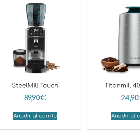
SteelMill Touch
Titanmill 4
89,90
€
24,90
Añadir al carrito
Añadir al c