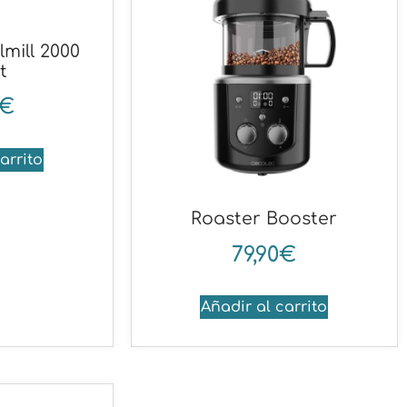
lmill 2000
t
€
arrito
Roaster Booster
79,90
€
Añadir al carrito