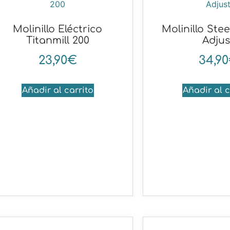
Molinillo Eléctrico
Molinillo Stee
Titanmill 200
Adjus
23,90
€
34,90
Añadir al carrito
Añadir al c