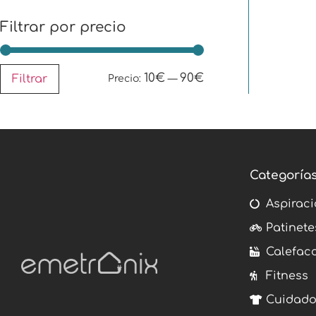
Filtrar por precio
10€
90€
Filtrar
Precio:
—
Categoría
Aspiraci
Patinete
Calefac
Fitness
Cuidado