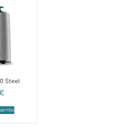
00 Steel
€
arrito