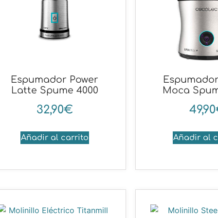
Espumador Power
Espumador
Latte Spume 4000
Moca Spum
32,90
€
49,90
Añadir al carrito
Añadir al c