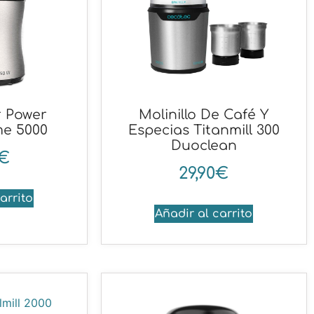
 Power
Molinillo De Café Y
e 5000
Especias Titanmill 300
Duoclean
€
29,90
€
arrito
Añadir al carrito