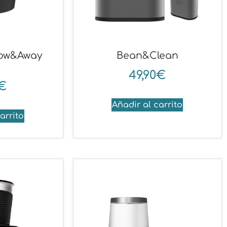
row&Away
Bean&Clean
49,90
€
€
Añadir al carrito
arrito