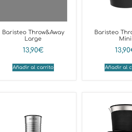
Baristeo Throw&Away
Baristeo Th
Large
Mini
13,90
€
13,90
Añadir al carrito
Añadir al c