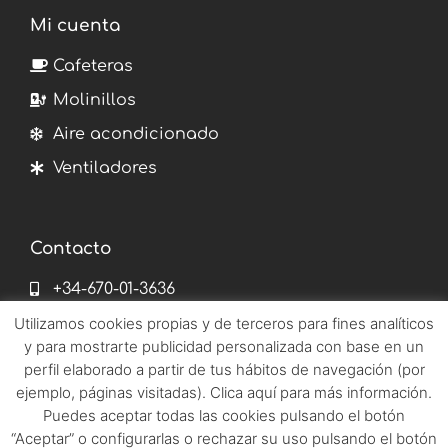
Mi cuenta
Cafeteras
Molinillos
Aire acondicionado
Ventiladores
Contacto
+34-670-01-3636
info@emetronix.es
Utilizamos cookies propias y de terceros para fines analíticos
y para mostrarte publicidad personalizada con base en un
pages del corro 182 41010 Sevilla
perfil elaborado a partir de tus hábitos de navegación (por
ejemplo, páginas visitadas). Clica aquí para más información.
Puedes aceptar todas las cookies pulsando el botón
©2022 Emetronix
“Aceptar” o configurarlas o rechazar su uso pulsando el botón