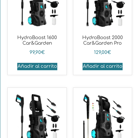
HydroBoost 1600
HydroBoost 2000
Car&Garden
Car&Garden Pro
99,90
€
129,00
€
Añadir al carrito
Añadir al carrito