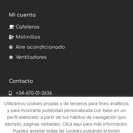
Mi cuenta
Cafeteras
Molinillos
Aire acondicionado
Ventiladores
Contacto
+34-670-01-3636
info@emetronix.es
Utilizamos cookies propias y de terceros para fines analíticos
y para mostrarte publicidad personalizada con base en un
pages del corro 182 41010 Sevilla
perfil elaborado a partir de tus hábitos de navegación (por
ejemplo, páginas visitadas). Clica aquí para más información.
Puedes aceptar todas las cookies pulsando el botón