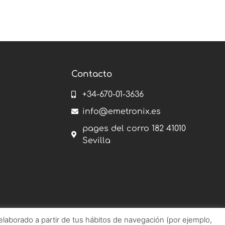
Contacto
+34-670-01-3636
info@emetronix.es
pages del corro 182 41010
Sevilla
 elaborado a partir de tus hábitos de navegación (por ejemplo,