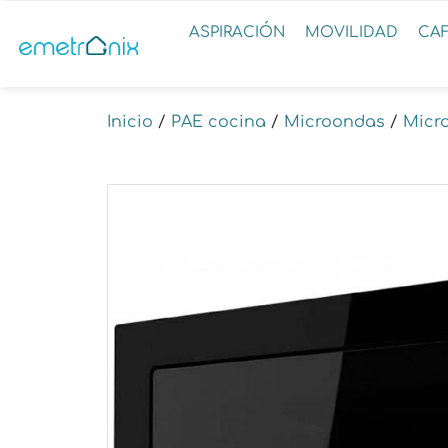
ASPIRACIÓN
MOVILIDAD
CA
Inicio
/
PAE cocina
/
Microondas
/
Micr