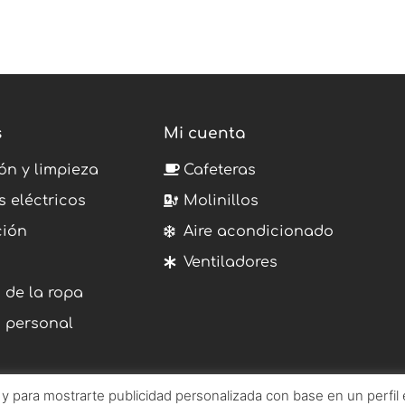
s
Mi cuenta
ón y limpieza
Cafeteras
s eléctricos
Molinillos
ción
Aire acondicionado
Ventiladores
 de la ropa
 personal
s y para mostrarte publicidad personalizada con base en un perfil