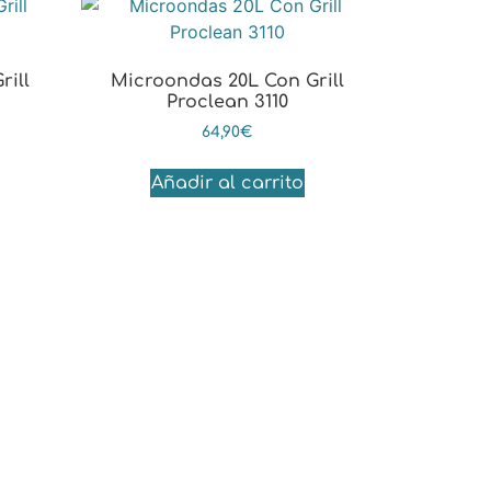
ill
Microondas 20L Con Grill
Proclean 3110
64,90
€
Añadir al carrito