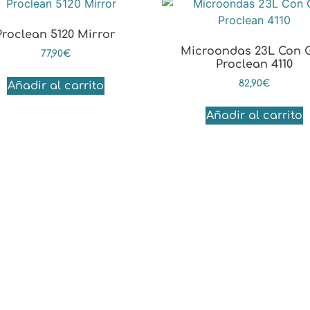
Proclean 5120 Mirror
Microondas 23L Con Gr
77,90
€
Proclean 4110
82,90
€
Añadir al carrito
Añadir al carrito