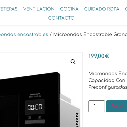
FETERAS
VENTILACIÓN
COCINA
CUIDADO ROPA
CONTACTO
oondas encastrables
/ Microondas Encastrable Grandh
199,00
€
Microondas Enca
Capacidad Con G
Preconfiguradas
Añadir