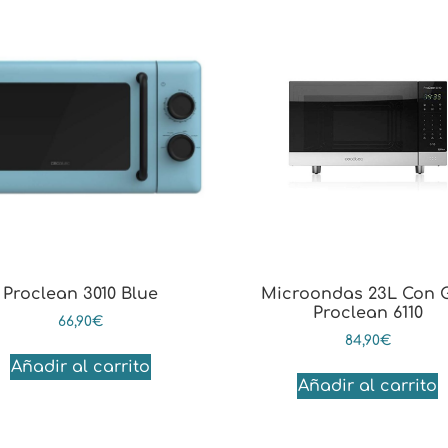
Proclean 3010 Blue
Microondas 23L Con Gr
Proclean 6110
66,90
€
84,90
€
Añadir al carrito
Añadir al carrito