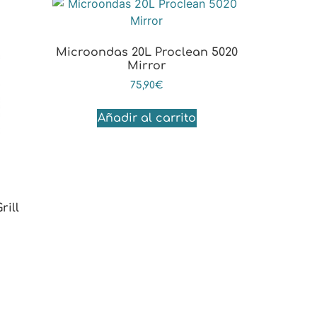
Microondas 20L Proclean 5020
Mirror
75,90
€
Añadir al carrito
ill