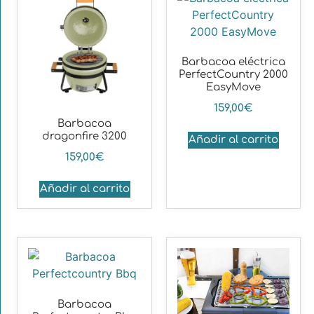
Barbacoa eléctrica
PerfectCountry 2000
EasyMove
159,00
€
Barbacoa
dragonfire 3200
Añadir al carrito
159,00
€
Añadir al carrito
Barbacoa