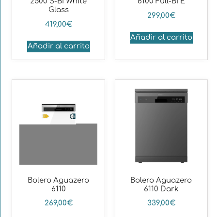
2500 S-BI White
6100 Full-BI E
Glass
299,00
€
419,00
€
Añadir al carrito
Añadir al carrito
Bolero Aguazero
Bolero Aguazero
6110
6110 Dark
269,00
€
339,00
€