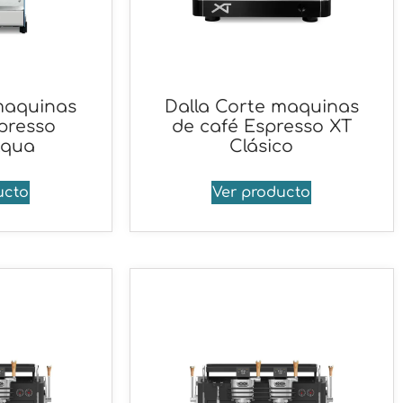
maquinas
Dalla Corte maquinas
presso
de café Espresso XT
Aqua
Clásico
ucto
Ver producto