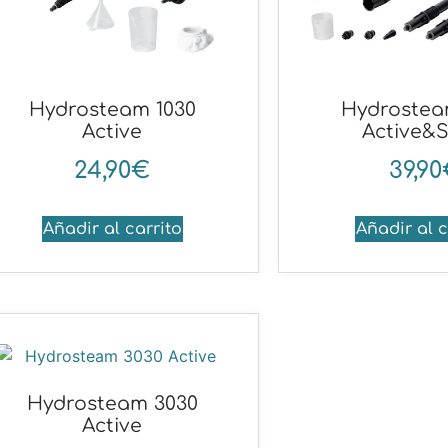
Hydrosteam 1030
Hydrostea
Active
Active&
24,90
€
39,90
Añadir al carrito
Añadir al c
Hydrosteam 3030
Active