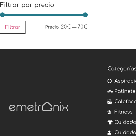
Filtrar por precio
20€
70€
Filtrar
Precio:
—
Categoría
Aspiraci
Patinete
Calefac
Fitness
Cuidado
Cuidado