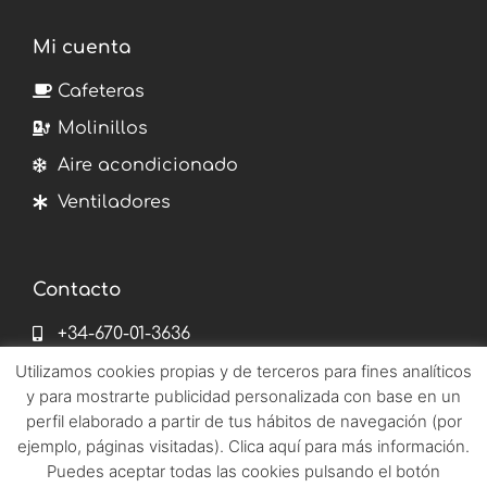
Mi cuenta
Cafeteras
Molinillos
Aire acondicionado
Ventiladores
Contacto
+34-670-01-3636
info@emetronix.es
Utilizamos cookies propias y de terceros para fines analíticos
y para mostrarte publicidad personalizada con base en un
pages del corro 182 41010 Sevilla
perfil elaborado a partir de tus hábitos de navegación (por
ejemplo, páginas visitadas). Clica aquí para más información.
Puedes aceptar todas las cookies pulsando el botón
©2022 Emetronix