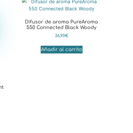
Difusor de aroma PureAroma
550 Connected Black Woody
36,90
€
Añadir al carrito
ht