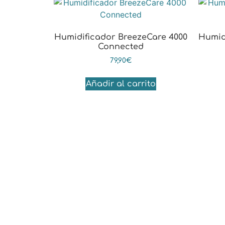
Humidificador BreezeCare 4000
Humid
Connected
79,90
€
Añadir al carrito