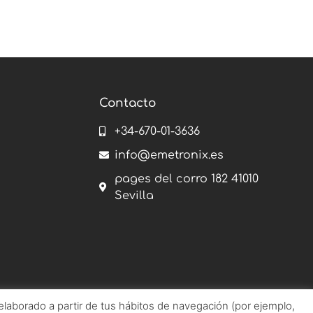
Contacto
+34-670-01-3636
info@emetronix.es
pages del corro 182 41010
Sevilla
 elaborado a partir de tus hábitos de navegación (por ejemplo,