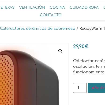
FETERAS
VENTILACIÓN
COCINA
CUIDADO ROPA
CONTACTO
Calefactores cerámicos de sobremesa
/ ReadyWarm 1
29,90
€
Calefactor cerá
oscilación, ter
funcionamiento
Añadir