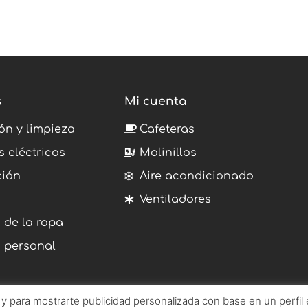
s
Mi cuenta
ón y limpieza
Cafeteras
s eléctricos
Molinillos
ción
Aire acondicionado
Ventiladores
 de la ropa
 personal
s y para mostrarte publicidad personalizada con base en un perfil