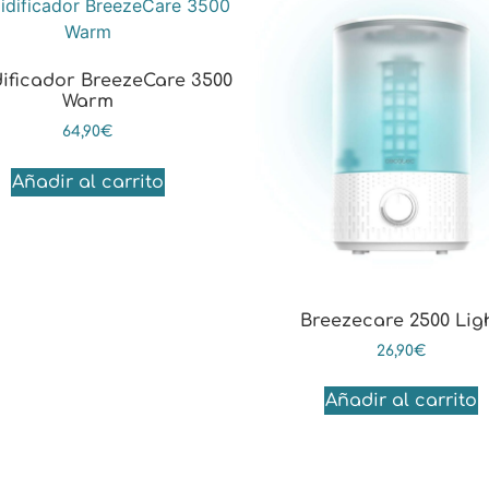
ificador BreezeCare 3500
Warm
64,90
€
Añadir al carrito
Breezecare 2500 Lig
26,90
€
Añadir al carrito