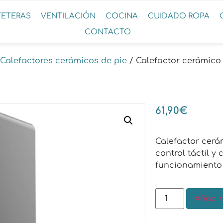
FETERAS
VENTILACIÓN
COCINA
CUIDADO ROPA
CONTACTO
Calefactores cerámicos de pie
/ Calefactor cerámico
61,90
€
Calefactor cerám
control táctil y
funcionamiento 
Añadir