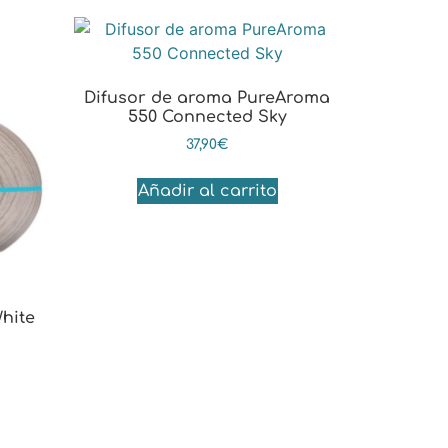
Difusor de aroma PureAroma
550 Connected Sky
37,90
€
Añadir al carrito
hite