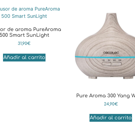
sor de aroma PureAroma
500 Smart SunLight
31,90
€
Añadir al carrito
Pure Aroma 300 Yang W
24,90
€
Añadir al carrito