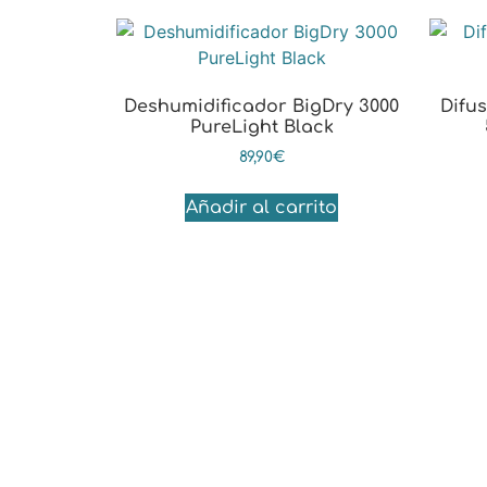
Deshumidificador BigDry 3000
Difu
PureLight Black
89,90
€
Añadir al carrito